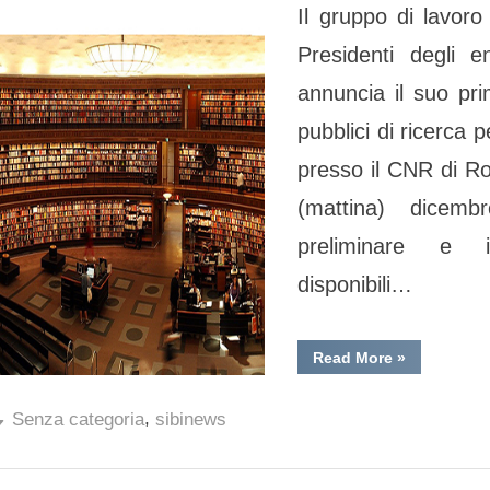
Il gruppo di lavor
Nazionale
“Gli
Presidenti degli e
Toggle
enti
annuncia il suo pr
sub-
pubblici
menu
Toggle
pubblici di ricerca 
di
sub-
menu
presso il CNR di Ro
ricerca
(mattina) dicem
per
la
preliminare e i
Scienza
disponibili…
Aperta”,
6
“Convegno
Read More
»
e
Nazionale
“Gli
7
enti
,
pubblici
Senza categoria
sibinews
dicembre
di
ricerca
2022,
per
la