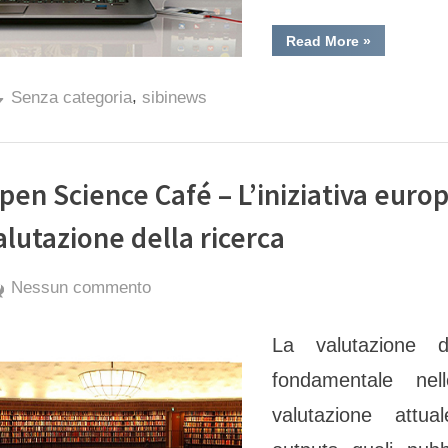
Future
“Call
Read More
»
per valutator
esterni
per
,
i
Senza categoria
sibinews
bandi
aperti
RDA
nel
progetto
EOSC
pen Science Café – L’iniziativa europ
Future”
alutazione della ricerca
By
Posted
su
exporter
17 Novembre 2022
Nessun commento
on
Open
La valutazione d
Science
Café
fondamentale nel
–
valutazione attu
L’iniziativa