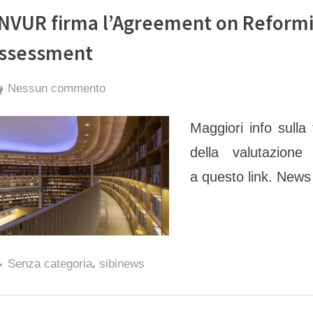
CNR,
Scienza
Aperta”,
NVUR firma l’Agreement on Reform
Roma
6
e
7
ssessment
dicembre
2022,
CNR,
Roma”
By
Posted
su
exporter
17 Novembre 2022
Nessun commento
on
ANVUR
Maggiori info sulla
firma
l’Agreement
della valutazione 
on
a questo link. News d
Reforming
Research
Assessment
,
Senza categoria
sibinews