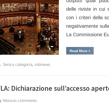
outputs quali pubbl
europea
delle riviste in cui
per
con i criteri della s
la
riforma
negativamente sulla q
della
La Commissione E
valutazione
della
“Open
Read More
»
ricerca
Science
Café
–
,
L’iniziativa
Senza categoria
sibinews
europea
per
la
riforma
della
valutazione
FLA: Dichiarazione sull’accesso aper
della
ricerca”
By
Posted
su
exporter
17 Novembre 2022
Nessun commento
on
IFLA: