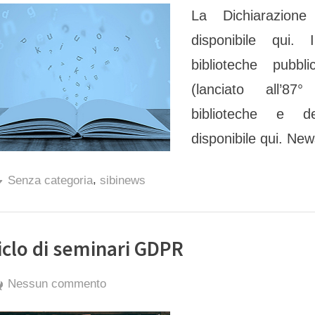
La Dichiarazione
Dichiarazione
sull’accesso
disponibile qui. 
aperto
biblioteche pubb
e
(lanciato all’8
manifesto
biblioteche e d
IFLA
disponibile qui. New
,
Senza categoria
sibinews
iclo di seminari GDPR
By
Posted
su
exporter
15 Novembre 2022
Nessun commento
on
Ciclo