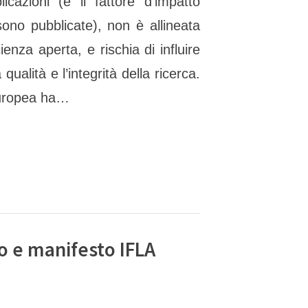
icazioni (e il fattore d’impatto
 sono pubblicate), non è allineata
cienza aperta, e rischia di influire
ualità e l’integrità della ricerca.
uropea ha…
to e manifesto IFLA