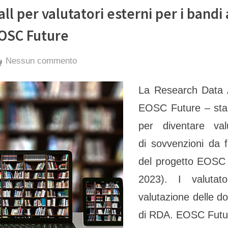
all per valutatori esterni per i band
OSC Future
By
Posted
su
exporter
17 Novembre 2022
Nessun commento
on
Call
La Research Data A
per valutatori
esterni
EOSC Future – sta 
per
per diventare val
i
di sovvenzioni da f
bandi
del progetto EOSC 
aperti
2023). I valutato
RDA
nel
valutazione delle d
progetto
di RDA. EOSC Fut
EOSC