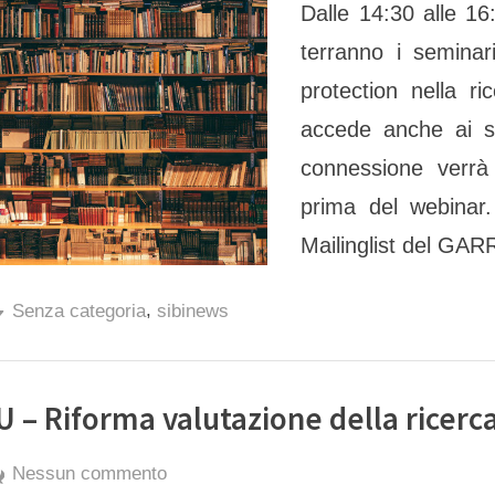
Dalle 14:30 alle 1
di
seminari
terranno i seminar
GDPR
protection nella ric
accede anche ai se
connessione verrà i
prima del webinar.
Mailinglist del GAR
,
Senza categoria
sibinews
U – Riforma valutazione della ricerc
By
Posted
su
exporter
14 Novembre 2022
Nessun commento