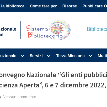
 la biblioteca
Come fare per
Risorse
Pubblicare 
Toggle
Toggle
Toggle
ituzionale
Servizi
Terza Missione
Mult
sub-
sub-
sub-
menu
menu
menu
utore:
onvegno Nazionale “Gli enti pubblici 
cienza Aperta”, 6 e 7 dicembre 2022
xporter
By
Posted
su
exporter
24 Novembre 2022
Nessun commento
on
Convegno