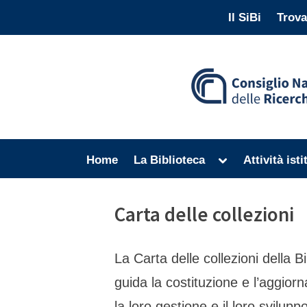
Skip
Il SiBi
Trova
to
content
Toggle
Home
La Biblioteca
Attività ist
sub-
menu
Carta delle collezioni
La Carta delle collezioni della 
guida la costituzione e l’aggiorn
la loro gestione e il loro sviluppo