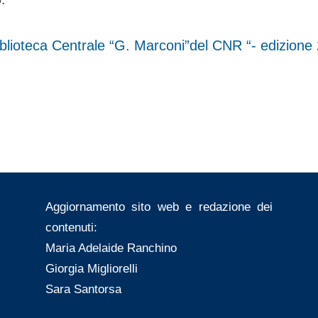
Biblioteca Centrale “G. Marconi”del CNR “- edizione
Toggle
sub-
menu
Toggle
sub-
menu
Aggiornamento sito web e redazione dei
contenuti:
Maria Adelaide Ranchino
Giorgia Migliorelli
Sara Santorsa