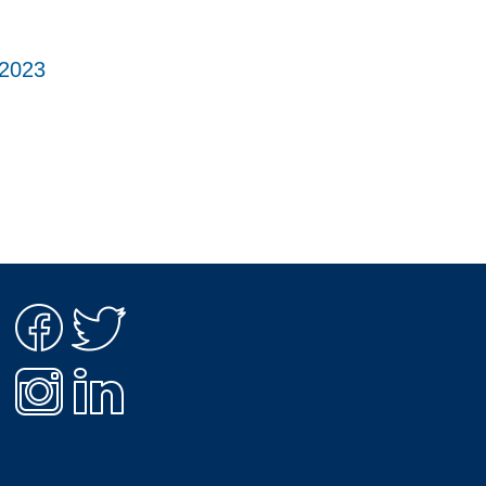
Toggle
sub-
 2023
menu