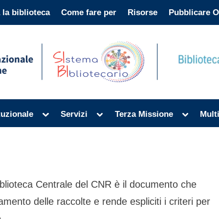
 la biblioteca
Come fare per
Risorse
Pubblicare 
Toggle
Toggle
Toggle
ituzionale
Servizi
Terza Missione
Mult
sub-
sub-
sub-
menu
menu
menu
Biblioteca Centrale del CNR è il documento che
amento delle raccolte e rende espliciti i criteri per
.