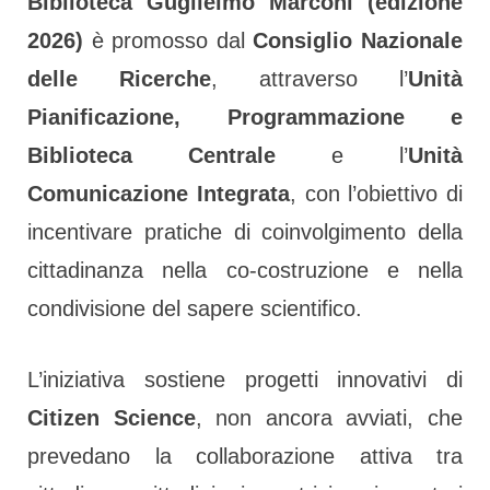
Biblioteca Guglielmo Marconi (edizione
c
2026)
è promosso dal
Consiglio Nazionale
delle Ricerche
, attraverso l’
Unità
B
Pianificazione, Programmazione e
C
Biblioteca Centrale
e l’
Unità
M
Comunicazione Integrata
, con l’obiettivo di
incentivare pratiche di coinvolgimento della
cittadinanza nella co-costruzione e nella
condivisione del sapere scientifico.
L’iniziativa sostiene progetti innovativi di
Citizen Science
, non ancora avviati, che
l
prevedano la collaborazione attiva tra