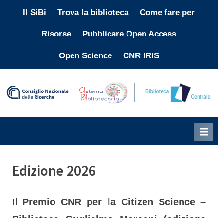
Skip
Il SiBi
Trova la biblioteca
Come fare per
to
Risorse
Pubblicare Open Access
content
Open Science
CNR IRIS
"
i
p
l
p
Edizione 2026
b
Il
Premio CNR per la Citizen Science –