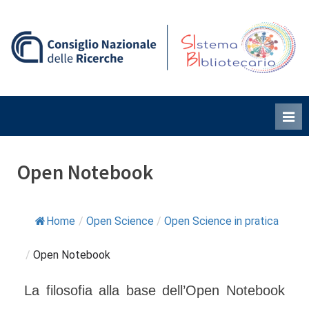
Skip
to
content
S
B
i
i
Open Notebook
Home
/
Open Science
/
Open Science in pratica
/
Open Notebook
La filosofia alla base dell’Open Notebook