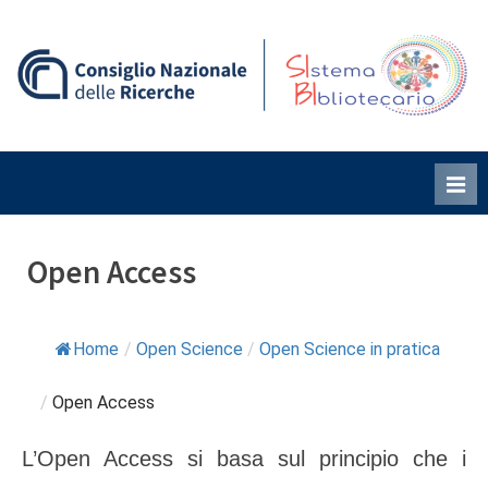
Skip
to
content
S
B
i
i
Open Access
Home
/
Open Science
/
Open Science in pratica
/
Open Access
L’Open Access si basa sul principio che i