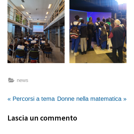
news
Navigazione
P
N
Percorsi a tema
Donne nella matematica
r
e
articoli
Lascia un commento
e
x
v
t