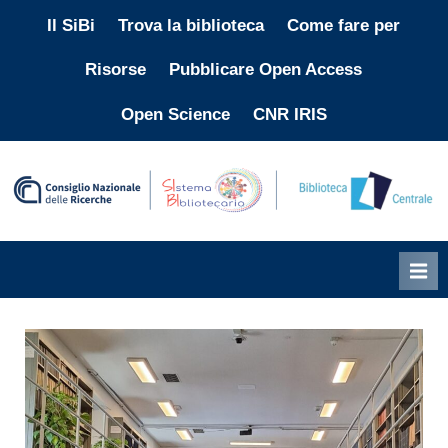
Skip
Il SiBi
Trova la biblioteca
Come fare per
to
Risorse
Pubblicare Open Access
content
Open Science
CNR IRIS
"
i
p
l
p
b