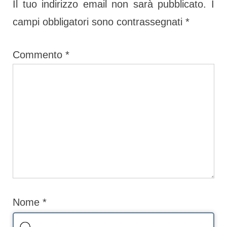
Il tuo indirizzo email non sarà pubblicato.
I
i
P
campi obbligatori sono contrassegnati
*
o
o
u
s
Commento
*
s
t
P
:
o
s
t
:
Nome
*