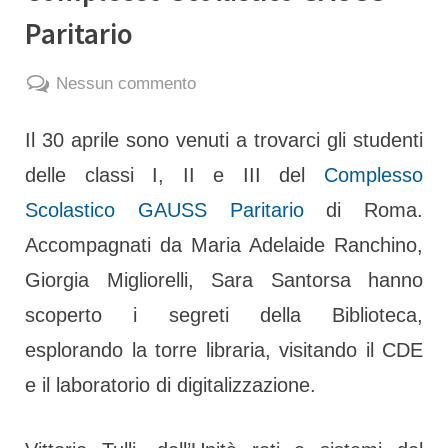
Paritario
By
Posted
su
adelaideranchino
6 Maggio 2024
Nessun commento
on
Visita
.
Il 30 aprile sono venuti a trovarci gli studenti
delle
classi
delle classi I, II e III del
Complesso
I,
Scolastico GAUSS Paritario
di Roma.
II
Accompagnati da Maria Adelaide Ranchino,
e
Giorgia Migliorelli, Sara Santorsa hanno
III
scoperto i segreti della Biblioteca,
del
Complesso
esplorando la torre libraria, visitando il CDE
Scolastico
e il laboratorio di digitalizzazione.
GAUSS
Paritario