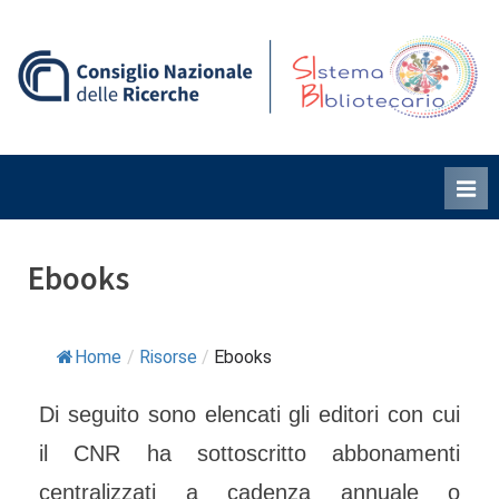
Skip
to
content
S
B
i
i
Ebooks
Home
/
Risorse
/
Ebooks
Di seguito sono elencati gli editori con cui
il CNR ha sottoscritto abbonamenti
centralizzati a cadenza annuale o