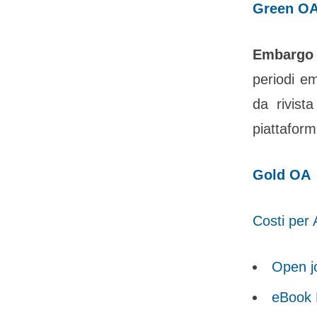
Green O
Embargo
periodi e
da rivist
piattaform
Gold OA
Costi per
Open j
eBook 