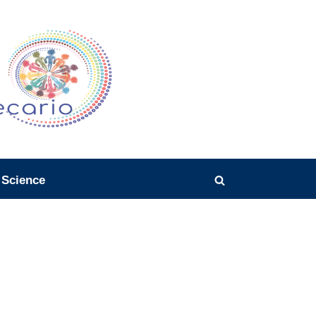
SiBi
Sistema Bibliotecario CNR
 Science
Toggle
search
form