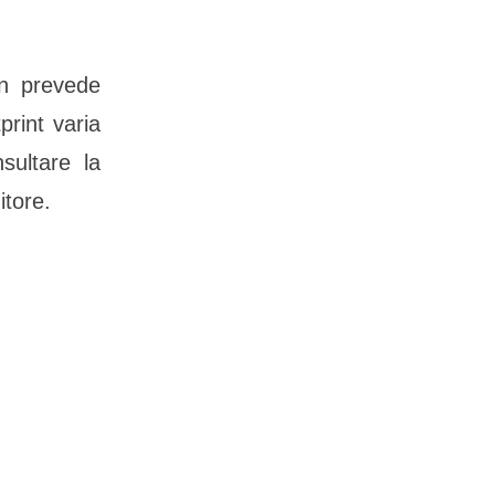
n prevede
rint varia
sultare la
itore.