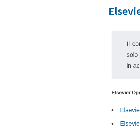
Elsevi
Il c
solo
in a
Elsevier O
Elsevi
Elsevie