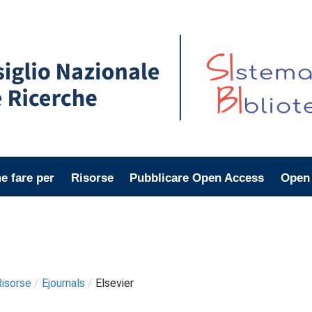
 fare per
Risorse
Pubblicare Open Access
Open
Risorse
/
Ejournals
/
Elsevier