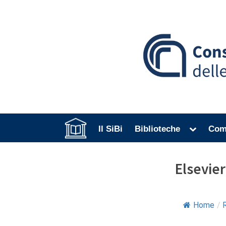
Skip
to
content
Toggle
Il SiBi
Home
Biblioteche
Come
sub-
menu
Elsevier
Home
/