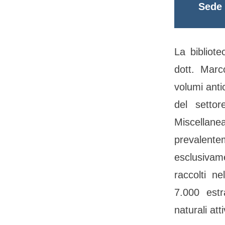
Sede 
La bibliote
dott. Marc
volumi anti
del settor
Miscellan
prevalentem
esclusivame
raccolti ne
7.000 estr
naturali at