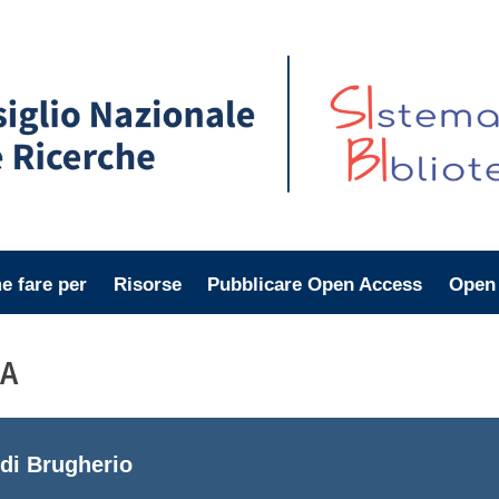
 fare per
Risorse
Pubblicare Open Access
Open
SA
nini
o 2023
di Brugherio