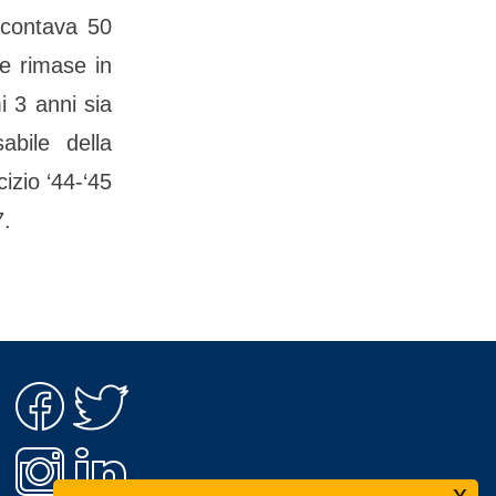
 contava 50
ne rimase in
i 3 anni sia
abile della
izio ‘44-‘45
7.
x