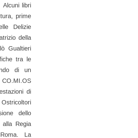
Alcuni libri
ttura, prime
lle Delizie
rizio della
ò Gualtieri
fiche tra le
ondo di un
io CO.MI.OS
estazioni di
 Ostricoltori
ione dello
 alla Regia
 Roma. La