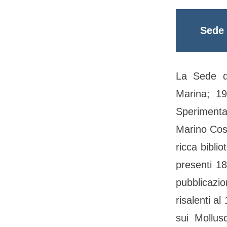
Sede 
La Sede di
Marina; 19
Sperimental
Marino Cost
ricca bibli
presenti 18
pubblicazion
risalenti a
sui Mollus