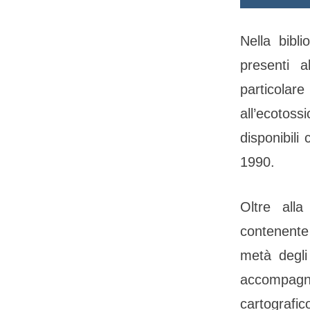
Nella bibli
presenti a
particola
all’ecoto
disponibili
1990.
Oltre alla
contenente 
metà degli
accompagna
cartografic