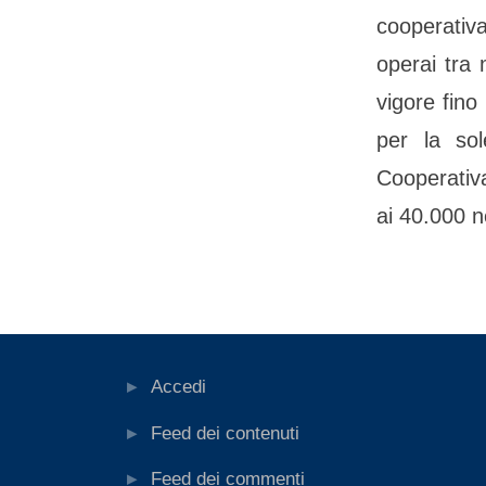
cooperativ
operai tra 
vigore fino
per la sol
Cooperativa
ai 40.000 ne
Fondi e c
Navig
articol
Accedi
Feed dei contenuti
Feed dei commenti