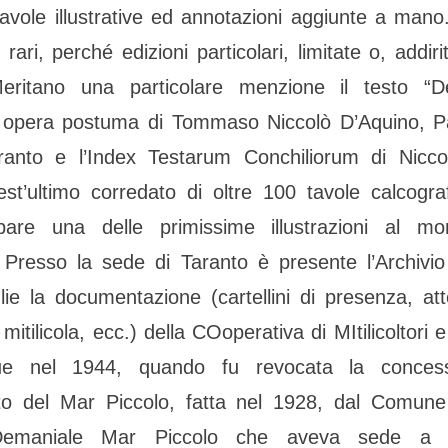
tavole illustrative ed annotazioni aggiunte a mano. 
rari, perché edizioni particolari, limitate o, addiri
Meritano una particolare menzione il testo “De
, opera postuma di Tommaso Niccolò D’Aquino, Pat
aranto e l’Index Testarum Conchiliorum di Niccol
st’ultimo corredato di oltre 100 tavole calcogra
pare una delle primissime illustrazioni al m
 Presso la sede di Taranto è presente l’Archiv
ie la documentazione (cartellini di presenza, att
itilicola, ecc.) della COoperativa di MItilicoltori e
e nel 1944, quando fu revocata la concess
to del Mar Piccolo, fatta nel 1928, dal Comune
Demaniale Mar Piccolo che aveva sede a