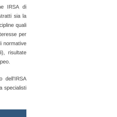
one IRSA di
ratti sia la
ipline quali
nteresse per
di normative
, risultate
opeo.
io dell’IRSA
 specialisti