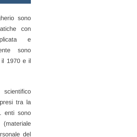
ugherio sono
uatiche con
pplicata e
mente sono
il 1970 e il
scientifico
presi tra la
. enti sono
 (materiale
ersonale del