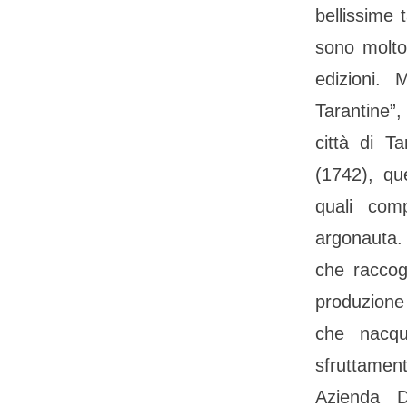
bellissime 
sono molto 
edizioni. 
Tarantine”
città di T
(1742), que
quali com
argonauta.
che raccogl
produzione m
che nacqu
sfruttamen
Azienda 