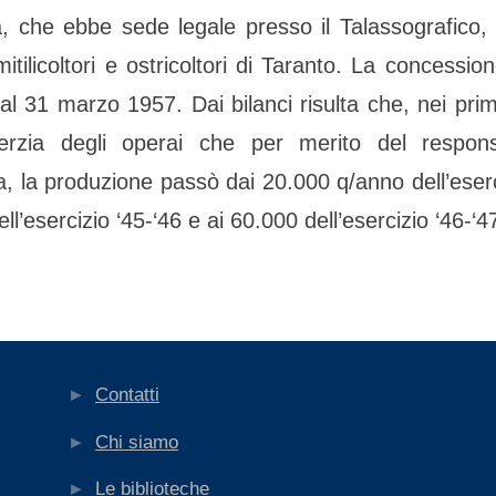
a, che ebbe sede legale presso il Talassografico,
mitilicoltori e ostricoltori di Taranto. La concessio
 al 31 marzo 1957. Dai bilanci risulta che, nei prim
erzia degli operai che per merito del respons
, la produzione passò dai 20.000 q/anno dell’eserc
ll’esercizio ‘45-‘46 e ai 60.000 dell’esercizio ‘46-‘4
ollezioni speciali
azione
i
Contatti
Chi siamo
Le biblioteche