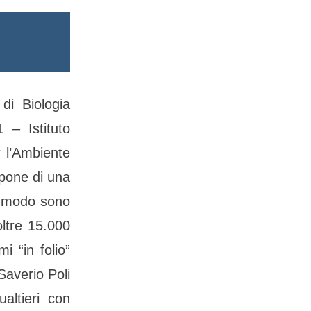
di Biologia
 – Istituto
r l’Ambiente
spone di una
ar modo sono
oltre 15.000
mi “in folio”
Saverio Poli
altieri con