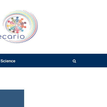
SiBi
Sistema Bibliotecario CNR
 Science
Toggle
search
form