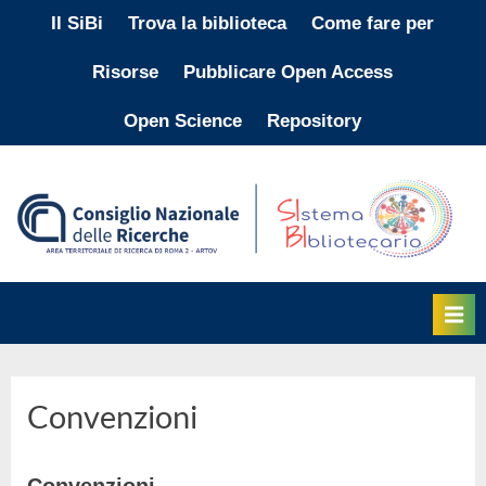
Skip
Il SiBi
Trova la biblioteca
Come fare per
to
Risorse
Pubblicare Open Access
content
Open Science
Repository
Convenzioni
Convenzioni