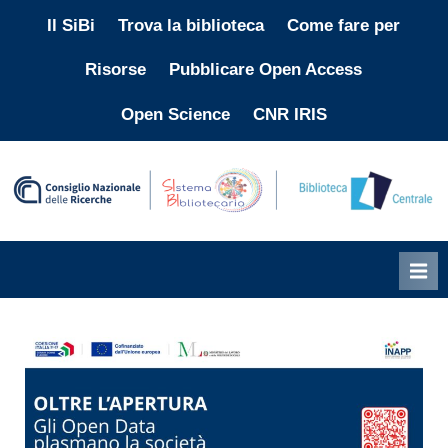
Skip
Il SiBi
Trova la biblioteca
Come fare per
to
Risorse
Pubblicare Open Access
content
Open Science
CNR IRIS
"
i
p
l
p
b