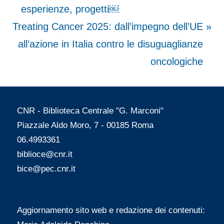
r
esperienze, progetti￼
articoli
N
e
Treating Cancer 2025: dall’impegno dell’UE
e
v
all’azione in Italia contro le disuguaglianze
x
i
oncologiche
t
o
P
u
CNR - Biblioteca Centrale "G. Marconi"
o
s
Piazzale Aldo Moro, 7 - 00185 Roma
s
P
06.4993361
t
o
biblioce@cnr.it
:
s
bice@pec.cnr.it
t
:
Aggiornamento sito web e redazione dei contenuti: