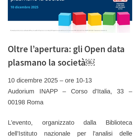
c
B
C
Oltre l’apertura: gli Open data
M
plasmano la società￼
By
Posted
adelaideranchino
5 Dicembre 2025
10 dicembre 2025 – ore 10-13
on
Audorium INAPP – Corso d’Italia, 33 –
00198 Roma
l
L’evento, organizzato dalla Biblioteca
dell’Istituto nazionale per l’analisi delle