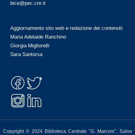
P
t
bice@pec.cnr.it
o
:
s
Aggiornamento sito web e redazione dei contenuti:
t
Maria Adelaide Ranchino
:
Giorgia Migliorelli
Sara Santorsa
Copyright © 2024 Biblioteca Centrale "G. Marconi". Salvo