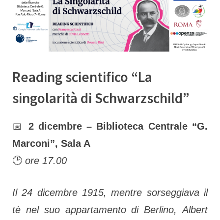
c
B
C
Reading scientifico “La
M
singolarità di Schwarzschild”
By
Posted
adelaideranchino
20 Novembre 2025
📅
2 dicembre – Biblioteca Centrale “G.
on
Marconi”, Sala A
🕑
ore 17.00
l
Il 24 dicembre 1915, mentre sorseggiava il
tè nel suo appartamento di Berlino, Albert