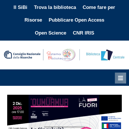
Skip
Il SiBi
Trova la biblioteca
Come fare per
to
Risorse
Pubblicare Open Access
content
Open Science
CNR IRIS
"
i
p
l
p
b