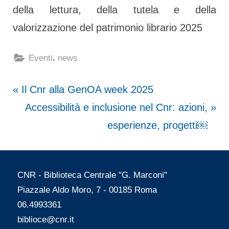
della lettura, della tutela e della
valorizzazione del patrimonio librario 2025
,
Eventi
news
Navigazione
P
Il Cnr alla GenOA week 2025
r
N
Accessibilità e inclusione nel Cnr: azioni,
articoli
e
e
esperienze, progetti￼
v
x
i
t
CNR - Biblioteca Centrale "G. Marconi"
o
P
Piazzale Aldo Moro, 7 - 00185 Roma
u
o
06.4993361
s
s
biblioce@cnr.it