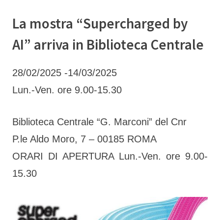
La mostra “Supercharged by
AI” arriva in Biblioteca Centrale
.
By
Posted
adelaideranchino
25 Febbraio 2025
28/02/2025 -14/03/2025
on
Lun.-Ven. ore 9.00-15.30
Biblioteca Centrale “G. Marconi” del Cnr
P.le Aldo Moro, 7 – 00185 ROMA
ORARI DI APERTURA Lun.-Ven. ore 9.00-
15.30