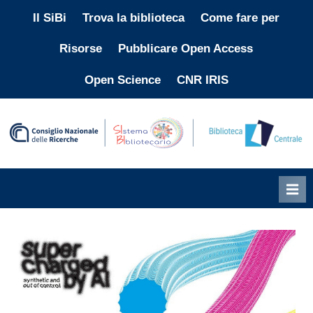
Skip
Il SiBi
Trova la biblioteca
Come fare per
to
Risorse
Pubblicare Open Access
content
Open Science
CNR IRIS
"
i
p
l
p
b