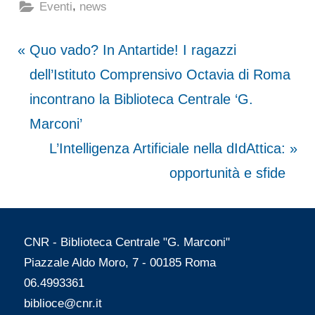
,
Eventi
news
Navigazione
P
Quo vado? In Antartide! I ragazzi
r
dell’Istituto Comprensivo Octavia di Roma
articoli
e
incontrano la Biblioteca Centrale ‘G.
v
Marconi’
i
N
L’Intelligenza Artificiale nella dIdAttica:
o
e
opportunità e sfide
u
x
s
t
CNR - Biblioteca Centrale "G. Marconi"
P
P
Piazzale Aldo Moro, 7 - 00185 Roma
o
o
06.4993361
s
s
biblioce@cnr.it